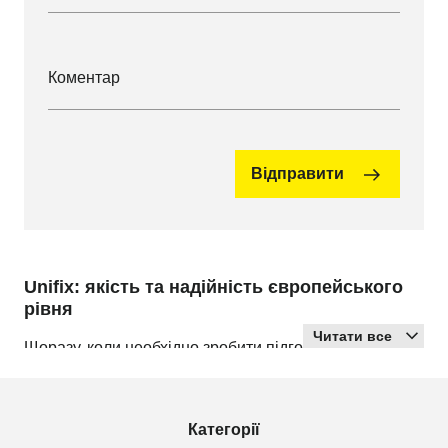
Коментар
Відправити
Unifix: якість та надійність європейського
рівня
Читати все
Щоразу, коли необхідно зробити підготовчі роботи
перед ремонтом або знайти розхідники для
отримання надійних з'єднань, можна звернутися до
бренду Unifix. Український виробник будівельної хімії
Категорії
понад 25 років займається забезпеченням продукції,