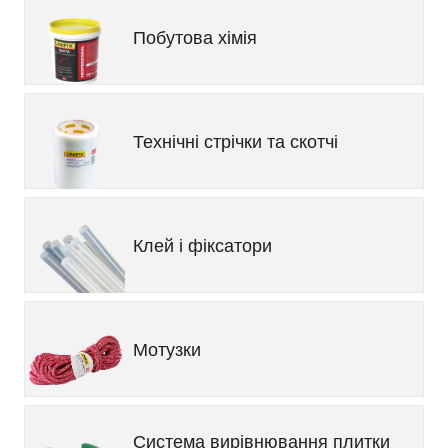
Побутова хімія
Технічні стрічки та скотчі
Клей і фіксатори
Мотузки
Система вирівнювання плитки