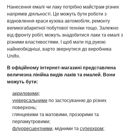
Нанесення емалі чи лаку потрібно майстрам різних
напрямів діяльності. Це можуть бути роботи з
відновлення краси кузова автомобіля, ремонту
великогабаритної побутової техніки тощо. Залежно
від фронту робіт, можуть знадобитися лаки та емалі з
різними властивостями. І щоб мати під рукою
найнеобхідніші, варто звернутися до виробника
Unifix.
В офіційному інтернет-магазині представлена
величезна лінійка видів лаків та емалей. Вони
можуть бути:
акриловими
;
універсальними
по застосуванню до різних
поверхонь;
глянцевими та матовими, прозорими та
перламутровими;
флуоресцентними
, мідними та
суперхром
;