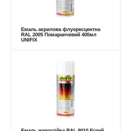
Емаль акрилова флуоресцентна
RAL 2005 Помаранчевий 400мл
UNIFIX
Емаль жаростійка RAL 9010 Білий