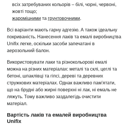
всіх затребуваних кольорів – білі, чорні, червоні,
жовті тощо;
жароміцними
та
грунтовочними
.
Всі варіанти мають гарну адгезію. А також ідеальну
покриваність. Нанесення лаків та емалі виробництва
Unifix легке, оскільки засоби запечатані в
аерозольний балон.
Використовувати лаки та різнокольорові емалі
можна на різних матеріалах: металі та склі, цеглі та
бетоні, шпаклівці та гіпсі, дереві та деревних
стружкових матеріалах. Однак важливо пам'ятати,
що на брудні або жирні поверхні ні лак, ні емаль не
ляжуть. Тому важливо заздалегідь очистити
матеріал.
Вартість лаків та емалей виробництва
Unifix