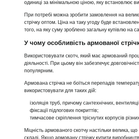
одиниці за мінімальною ціною, яку встановлює в
При потребі можна зробити замовлення на велик
стрічку оптом. Ціна на таку угоду буде встановле
того, на яку суму зроблено загальну купівлю на са
У чому особливість армованої стріч
Використовувати скотч, який має армований про
діяльності. При цьому він забезпечує довговічніст
популярним.
Армована стрічка не боїться перепадів температу
використовувати для таких дій:
ізоляція труб, причому сантехнічних, вентиляці
фіксації підлогових покриттів;
тимчасове скріплення тріснутих корпусів різних
Міцність армованого скотчу настільки велика, що
складі. Якщо армовану стрічку купити виробництв