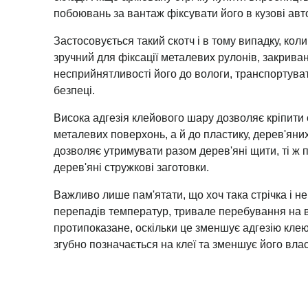
побоювань за вантаж фіксувати його в кузові авто
Застосовується такий скотч і в тому випадку, коли
зручний для фіксації металевих рулонів, закрива
несприйнятливості його до вологи, транспортува
безпеці.
Висока адгезія клейового шару дозволяє кріпити с
металевих поверхонь, а й до пластику, дерев'яних
дозволяє утримувати разом дерев'яні щити, ті ж 
дерев'яні стружкові заготовки.
Важливо лише пам'ятати, що хоч така стрічка і н
перепадів температур, тривале перебування на в
протипоказане, оскільки це зменшує адгезію клею.
згубно позначається на клеї та зменшує його влас