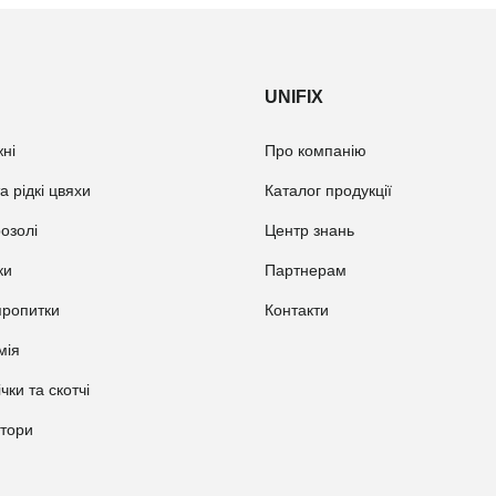
UNIFIX
ні
Про компанію
а рідкі цвяхи
Каталог продукції
розолі
Центр знань
ки
Партнерам
пропитки
Контакти
мія
ічки та скотчі
атори