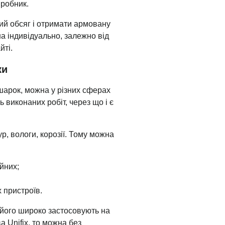
иробник.
ий обсяг і отримати армовану
на індивідуально, залежно від
йті.
ки
шарок, можна у різних сферах
ь виконаних робіт, через що і є
р, вологи, корозії. Тому можна
йних;
 пристроїв.
 його широко застосовують на
а Unifix, то можна без