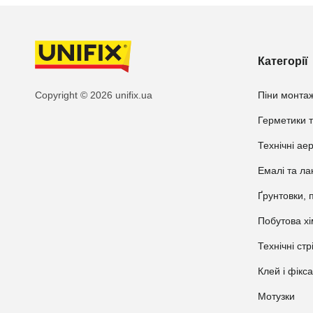
Категорії
Copyright © 2026 unifix.ua
Піни монтаж
Герметики т
Технічні ае
Емалі та ла
Ґрунтовки, 
Побутова хі
Технічні стр
Клей і фікс
Мотузки