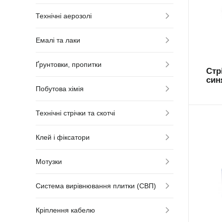
Технічні аерозолі
AR
Емалі та лаки
Ґрунтовки, пропитки
Стр
син
Побутова хімія
Технічні стрічки та скотчі
Клей і фіксатори
Мотузки
Система вирівнювання плитки (СВП)
AR
Кріплення кабелю