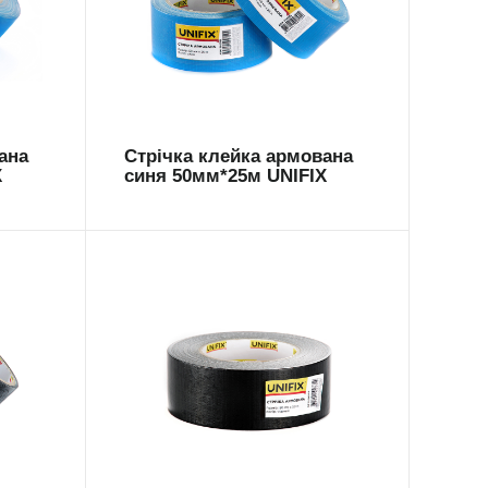
ARM-5025BL
ана
Стрічка клейка армована
X
синя 50мм*25м UNIFIX
ARM-5050B