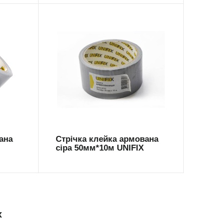
ARM-5010
ана
Стрічка клейка армована
сіра 50мм*10м UNIFIX
x