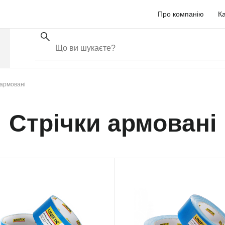
Про компанію
Ка
 армовані
Стрічки армовані