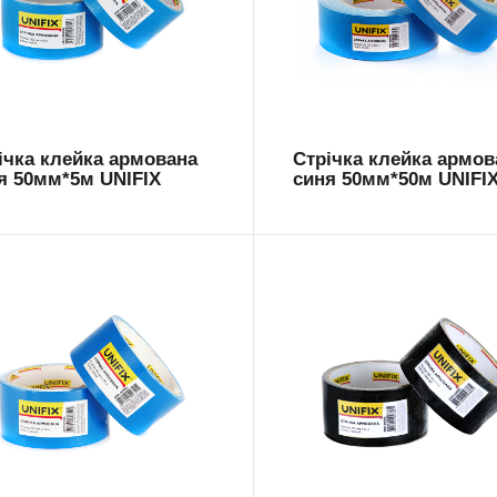
M-5005BL
ARM-5050BL
ічка клейка армована
Стрічка клейка армов
я 50мм*5м UNIFIX
синя 50мм*50м UNIFI
M-5010BL
ARM-5005B