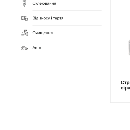
Склеювання
Від зносу і тертя
Очищення
Авто
AR
Стр
сір