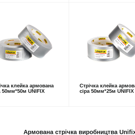
M-5050
ARM-5025
ічка клейка армована
Стрічка клейка армов
а 50мм*50м UNIFIX
сіра 50мм*25м UNIFIX
Армована стрічка виробництва Unifi