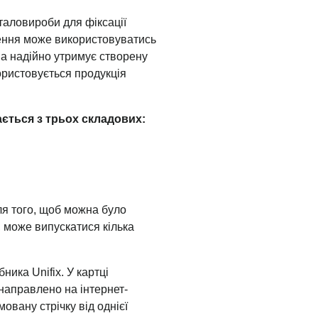
таловироби для фіксації
лення може використовуватись
на надійно утримує створену
ористовується продукція
ється з трьох складових:
для того, щоб можна було
, може випускатися кілька
ника Unifix. У картці
енаправлено на інтернет-
овану стрічку від однієї