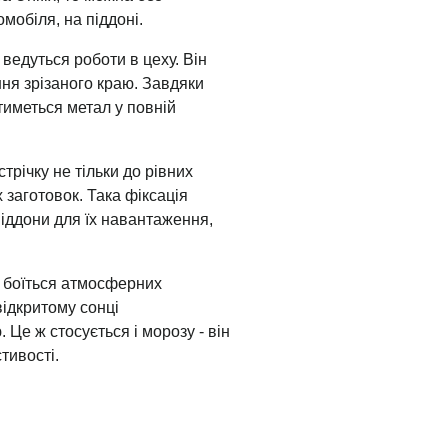
мобіля, на піддоні.
 ведуться роботи в цеху. Він
ння зрізаного краю. Завдяки
тиметься метал у повній
трічку не тільки до рівних
 заготовок. Така фіксація
піддони для їх навантаження,
е боїться атмосферних
ідкритому сонці
 Це ж стосується і морозу - він
тивості.