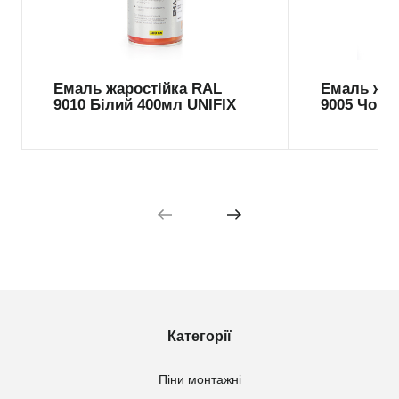
Емаль жаростійка RAL
Емаль жар
9010 Білий 400мл UNIFIX
9005 Чорн
Категорії
Піни монтажні