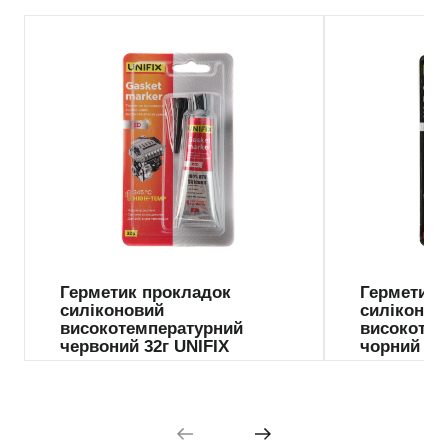
Герметик прокладок
Герметик 
силіконовий
силіконов
високотемпературний
високотем
червоний 32г UNIFIX
чорний 32