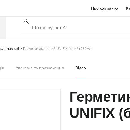
Про компанію
Ка
ки акрилові
Герметик акріловий UNIFIX (білий) 280мл
ція
Упаковка та призначення
Відео
Гермети
UNIFIX (