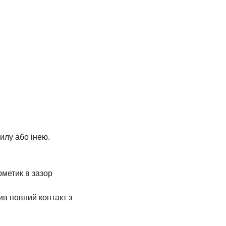
илу або інею.
рметик в зазор
ив повний контакт з