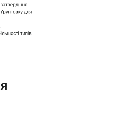
 затвердіння.
 ґрунтовку для
.
ільшості типів
ня