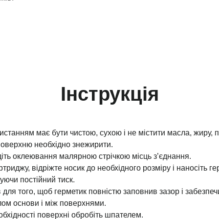
Інструкція
станням має бути чистою, сухою і не містити масла, жиру, п
 поверхню необхідно знежирити.
діть оклеювання малярною стрічкою місць з’єднання.
ртриджу, відріжте носик до необхідного розміру і наносіть ге
уючи постійний тиск.
 для того, щоб герметик повністю заповнив зазор і забезпеч
ом основи і між поверхнями.
обхідності поверхні обробіть шпателем.