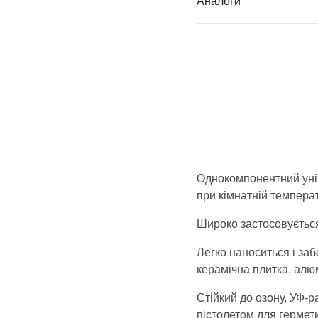
Аналоги
Однокомпонентний унів
при кімнатній температ
Широко застосовується 
Легко наноситься і заб
керамічна плитка, алюмі
Стійкий до озону, УФ-
пістолетом для гермети