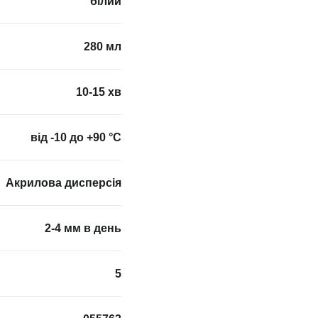
білий
280 мл
10-15 хв
від -10 до +90 °С
Акрилова дисперсія
2-4 мм в день
5