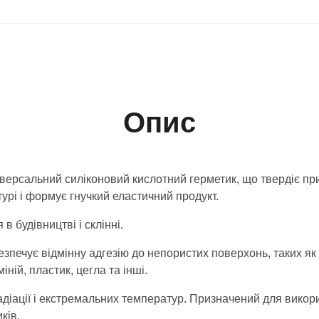
Опис
ерсальний силіконовий кислотний герметик, що твердіє при
урі і формує гнучкий еластичний продукт.
в будівництві і склінні.
езпечує відмінну адгезію до непористих поверхонь, таких як
ній, пластик, цегла та інші.
радіації і екстремальних температур. Призначений для викор
ків.