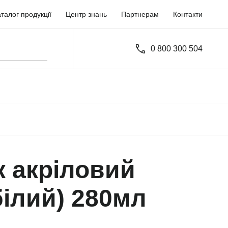
талог продукції
Центр знань
Партнерам
Контакти
0 800 300 504
к акріловий
білий) 280мл