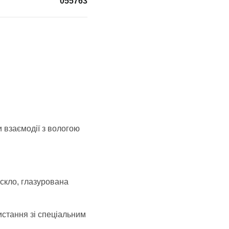
055763
 взаємодії з вологою
 скло, глазурована
истання зі спеціальним