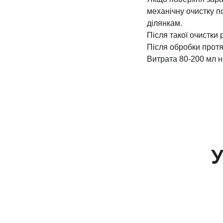
механічну очистку п
ділянкам.
Після такої очистки
Після обробки протя
Витрата 80-200 мл на
У