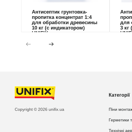
Антисептик грунтовка-
Анти
пропитка концентрат 1:4
проп
для обработки древесины
для 
10 кг (с индикатором)
3 кг
UNIFIX
UNIF
Категорії
Copyright © 2026 unifix.ua
Піни монтаж
Герметики т
Технічні ае