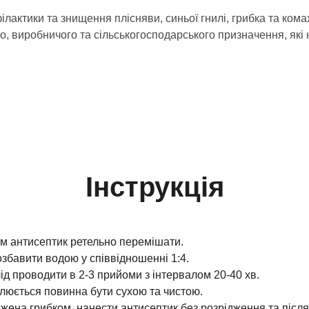
лактики та знищення плісняви, синьої гнилі, грибка та кома
о, виробничого та сільськогосподарського призначення, які 
Інструкція
м антисептик ретельно перемішати.
збавити водою у співвідношенні 1:4.
ід проводити в 2-3 прийоми з інтервалом 20-40 хв.
люється повинна бути сухою та чистою.
жена грибком, нанести антисептик без розрідження та післ