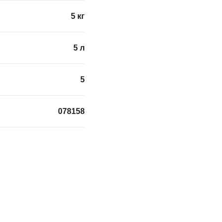
5 кг
5 л
5
078158