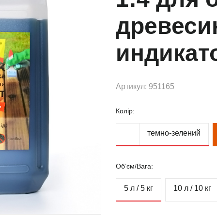
древесин
индикат
Артикул: 951165
Колір:
темно-зелений
Об’єм/Вага:
5 л / 5 кг
10 л / 10 кг