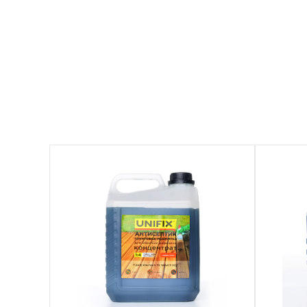
951170
951