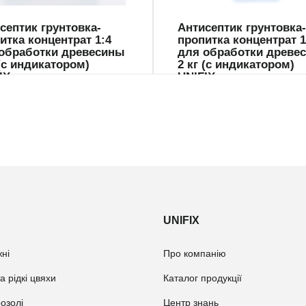
септик грунтовка-
Антисептик грунтовка-
итка концентрат 1:4
пропитка концентрат 1
обработки древесины
для обработки древе
 (с индикатором)
2 кг (с индикатором)
IX
UNIFIX
UNIFIX
ні
Про компанію
а рідкі цвяхи
Каталог продукції
розолі
Центр знань