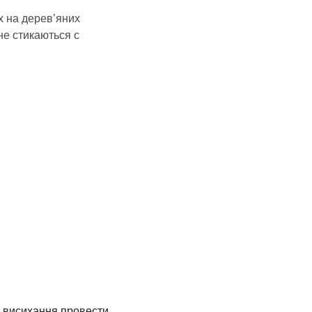
х на дерев’яних
не стикаються с
я висихання провести