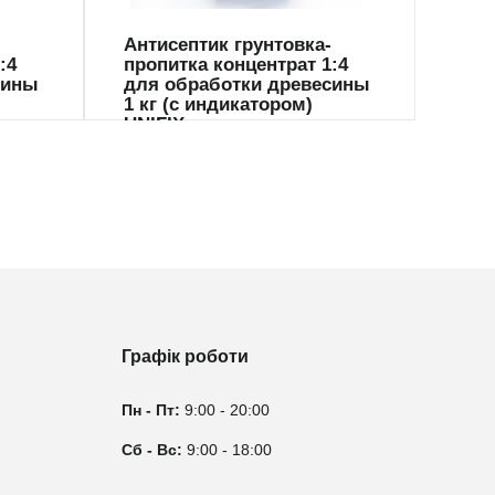
Антисептик грунтовка-
Анти
:4
пропитка концентрат 1:4
про
сины
для обработки древесины
дере
1 кг (с индикатором)
заст
UNIFIX
Графік роботи
Пн - Пт:
9:00 - 20:00
Сб - Вс:
9:00 - 18:00