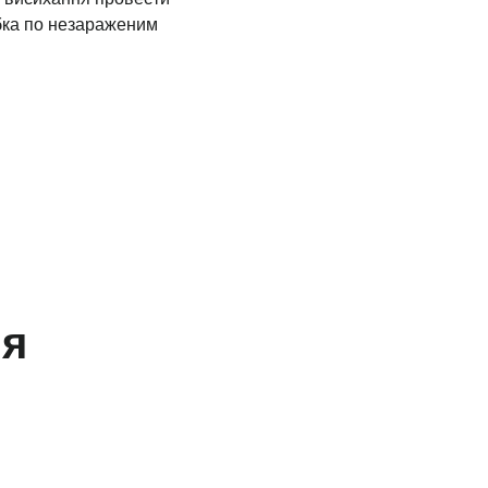
ибка по незараженим
ня