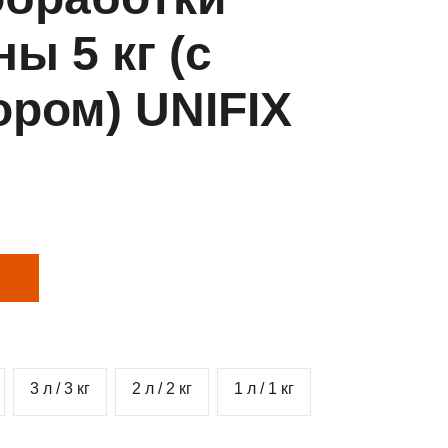
ы 5 кг (с
ором) UNIFIX
3 л / 3 кг
2 л / 2 кг
1 л / 1 кг