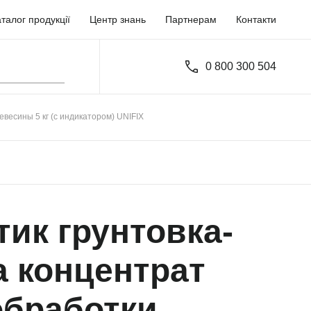
талог продукції
Центр знань
Партнерам
Контакти
0 800 300 504
евесины 5 кг (с индикатором) UNIFIX
ик грунтовка-
а концентрат
обработки