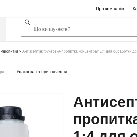
Про компанію
Ка
и-пропитки
Антисептик грунтовка-пропитка концентрат 1:4 для обработки др
ція
Упаковка та призначення
Антисепт
пропитк
1:4 для 