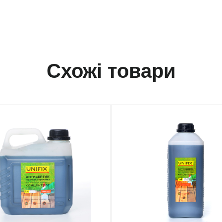
Схожі товари
163
951162