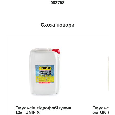
083758
Схожі товари
Емульсія гідрофобізуюча
Емульсія 
10кг UNIFIX
5кг UNIFIX