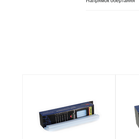
Напрямок обертання
951459
951