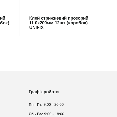
ний
Клей стрижневий прозорий
Кле
обок)
11.0х200мм 12шт (коробок)
11.0
UNIFIX
UNI
Графік роботи
Пн - Пт:
9:00 - 20:00
Сб - Вс:
9:00 - 18:00