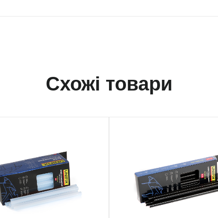
Схожі товари
458
951457