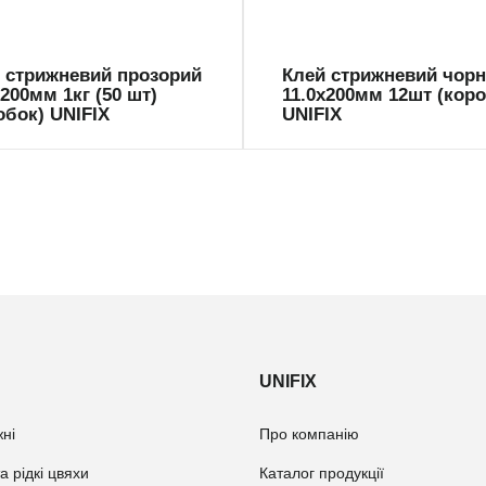
 стрижневий прозорий
Клей стрижневий чор
х200мм 1кг (50 шт)
11.0х200мм 12шт (кор
обок) UNIFIX
UNIFIX
UNIFIX
ні
Про компанію
а рідкі цвяхи
Каталог продукції