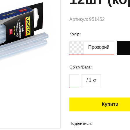
Артикул: 951452
Колір:
Прозорий
Об’єм/Вага:
/ 1 кг
Купити
Поділитися: