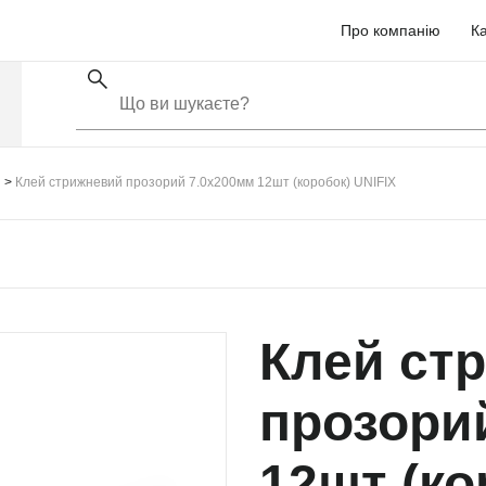
Про компанію
Ка
Клей стрижневий прозорий 7.0х200мм 12шт (коробок) UNIFIX
Клей ст
прозори
12шт (ко