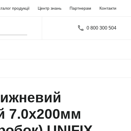
талог продукції
Центр знань
Партнерам
Контакти
0 800 300 504
рижневий
й 7.0х200мм
робок) UNIFIX