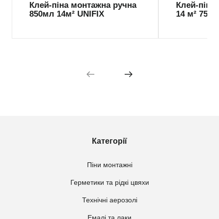
Клей-піна монтажна ручна
Клей-піна
850мл 14м² UNIFIX
14 м² 750м
Категорії
Піни монтажні
Герметики та рідкі цвяхи
Технічні аерозолі
Емалі та лаки