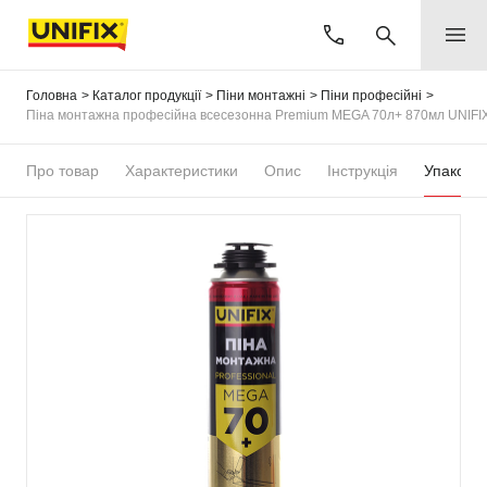
Головна
Каталог продукції
Піни монтажні
Піни професійні
Піна монтажна професійна всесезонна Premium MEGA 70л+ 870мл UNIFI
Про товар
Характеристики
Опис
Інструкція
Упаковка