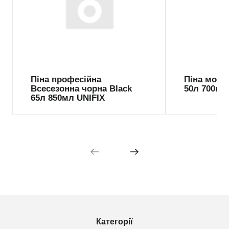
Піна професійна
Піна монт
Всесезонна чорна Black
50л 700мл
65л 850мл UNIFIX
Категорії