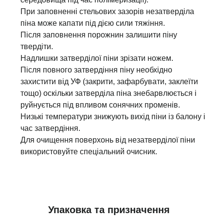
При заповненні стельових зазорів незатверділа
піна може капати під дією сили тяжіння.
Після заповнення порожнин залишити піну
твердіти.
Надлишки затверділої піни зрізати ножем.
Після повного затвердіння піну необхідно
захистити від УФ (закрити, зафарбувати, заклеїти
тощо) оскільки затверділа піна знебарвлюється і
руйнується під впливом сонячних променів.
Низькі температури знижують вихід піни із балону і
час затвердіння.
Для очищення поверхонь від незатверділої піни
використовуйте спеціальний очисник.
Упаковка та призначення