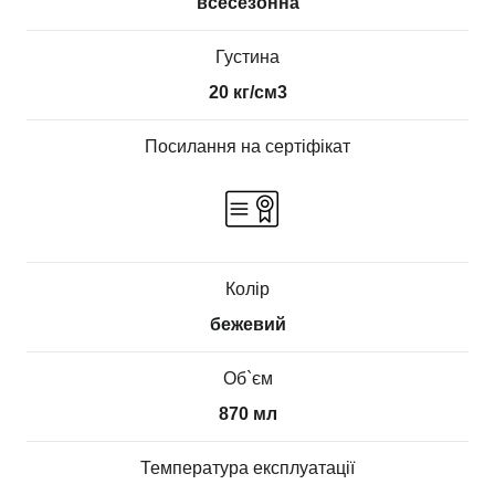
всесезонна
Густина
20 кг/см3
Посилання на сертіфікат
Колір
бежевий
Об`єм
870 мл
Температура експлуатації