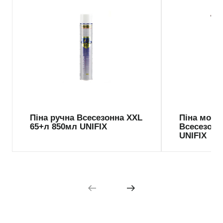
Піна ручна Всесезонна XXL
Піна монт
65+л 850мл UNIFIX
Всесезонн
UNIFIX