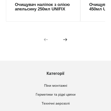
Очищувач наліпок з олією
Очищувач 
апельсину 250мл UNIFIX
450мл UNI
Категорії
Піни монтажні
Герметики та рідкі цвяхи
Технічні аерозолі