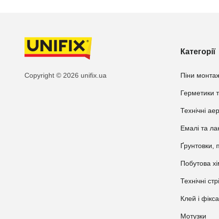
Категорії
Copyright © 2026 unifix.ua
Піни монтаж
Герметики т
Технічні ае
Емалі та ла
Ґрунтовки, 
Побутова хі
Технічні стр
Клей і фікс
Мотузки