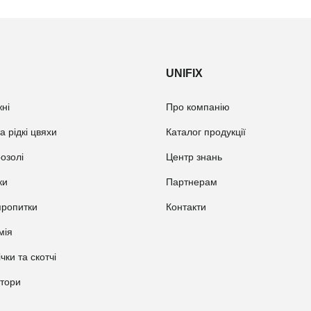
UNIFIX
ні
Про компанію
а рідкі цвяхи
Каталог продукції
розолі
Центр знань
ки
Партнерам
пропитки
Контакти
мія
ічки та скотчі
атори