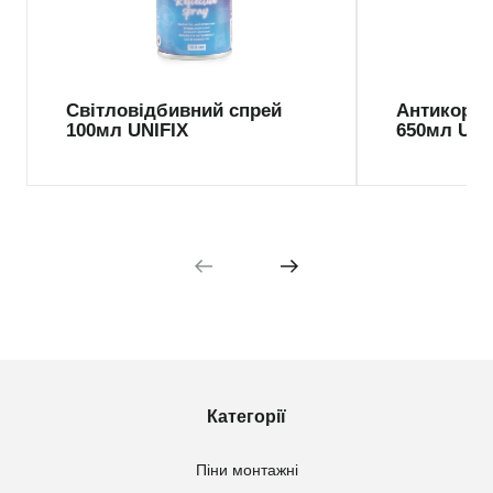
Світловідбивний спрей
Антикороз
100мл UNIFIX
650мл UNI
Категорії
Піни монтажні