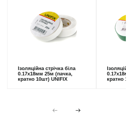
Ізоляційна стрiчка бiла
Ізоляційна
0.17х18мм 25м (пачка,
0.17х18мм 
кратно 10шт) UNIFIX
кратно 10ш