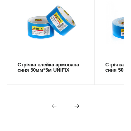
Стрічка клейка армована
Стрічка к
синя 50мм*5м UNIFIX
синя 50мм