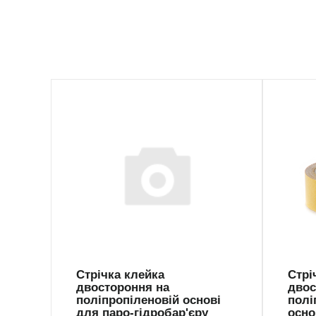
PPP-3025
PP-
Стрічка клейка
Стрі
двостороння на
двос
поліпропіленовій основі
полі
для паро-гідробар'єру
осно