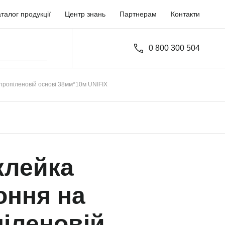
талог продукції
Центр знань
Партнерам
Контакти
0 800 300 504
іпропіленовій основі 38мм*10м UNIFIX
клейка
оння на
іленовій