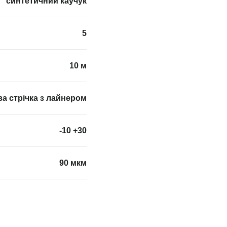
синтетичний каучук
5
10 м
а стрічка з лайнером
-10 +30
90 мкм