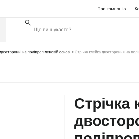
Про компанію
Ка
 двосторонні на поліпропіленовій основі
Стрічка клейка двостороння на пол
Стрічка 
двостор
поліпроп