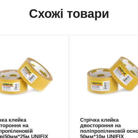
Схожі товари
5025
PP-5010
чка клейка
Стрічка клейка
тороння на
двостороння на
пропіленовій
поліпропіленовій осно
ві50мм*25м UNIFIX
50мм*10м UNIFIX