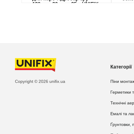
120мкм 30мм х 25м UNIFIX
Категорії
Copyright © 2026 unifix.ua
Піни монтаж
Герметики т
Технічні ае
Емалі та ла
Ґрунтовки, 