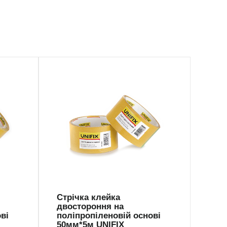
PP-5005
Стрічка клейка
двостороння на
ві
поліпропіленовій основі
50мм*5м UNIFIX