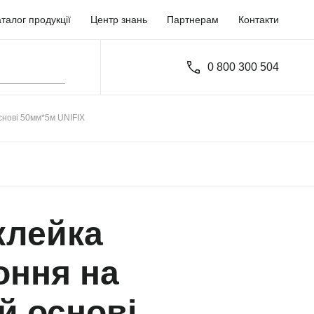
талог продукції
Центр знань
Партнерам
Контакти
0 800 300 504
снові 50мм*5м UNIFIX
клейка
оння на
й основі