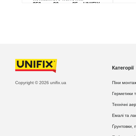
250мкм 30мм х 25м UNIFIX
Категорії
Copyright © 2026 unifix.ua
Піни монтаж
Герметики т
Технічні ае
Емалі та ла
Ґрунтовки, 