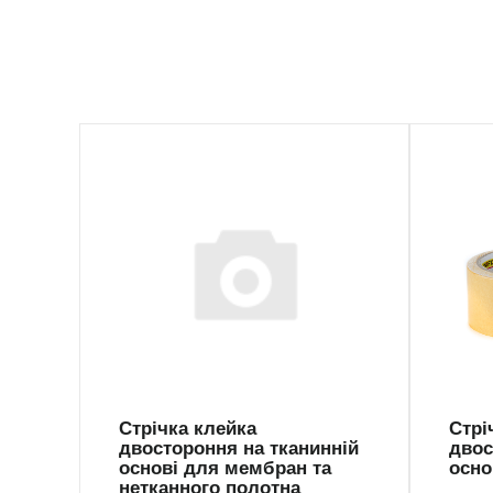
PTK-3025
TK-
Стрічка клейка
Стрі
двостороння на тканинній
двос
основі для мембран та
осно
нетканного полотна