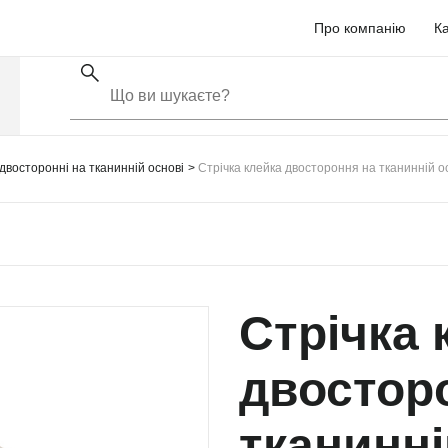
Про компанію
Ка
 двосторонні на тканинній основі
Стрічка клейка двостороння на тканинній о
Стрічка 
двостор
тканинні