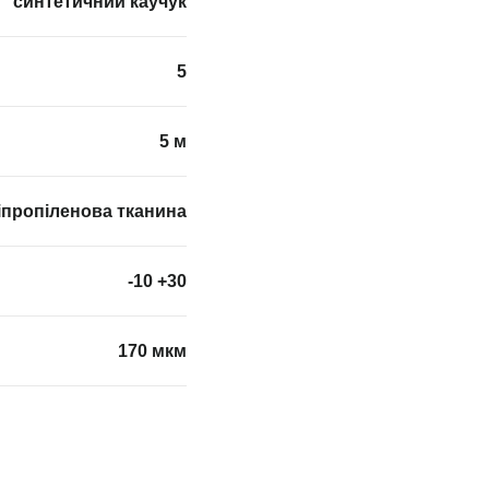
синтетичний каучук
5
5 м
іпропіленова тканина
-10 +30
170 мкм