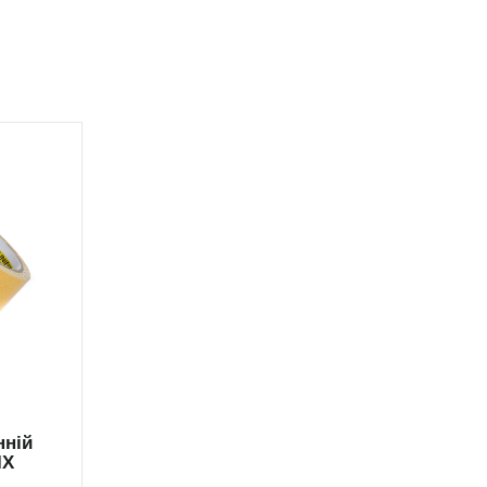
нній
IX