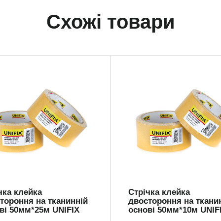
Схожі товари
5025
TK-5010
чка клейка
Стрічка клейка
тороння на тканинній
двостороння на ткани
ві 50мм*25м UNIFIX
основі 50мм*10м UNIF