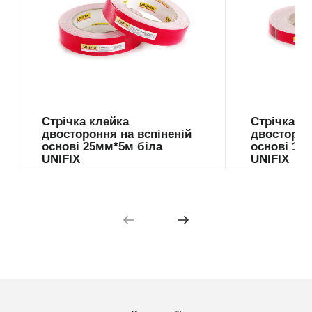
Стрічка клейка
Стрічка к
двостороння на вспіненій
двосторон
основі 25мм*5м біла
основі 19
UNIFIX
UNIFIX