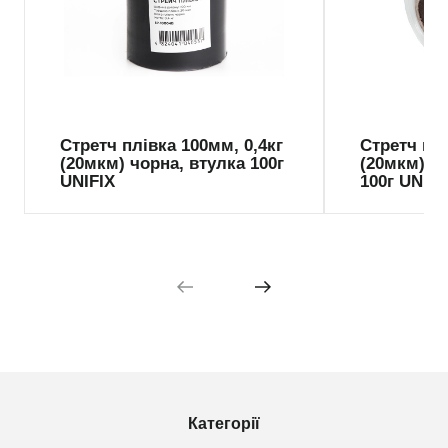
Стретч плівка 100мм, 0,4кг
Стретч плі
(20мкм) чорна, втулка 100г
(20мкм) п
UNIFIX
100г UNIFI
Категорії