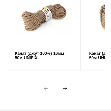
Канат (джут 100%) 16мм
Канат (дж
50м UNIFIX
50м UNIFI