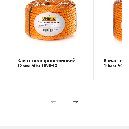
Канат поліпропіленовий
Канат пол
12мм 50м UNIFIX
10мм 50м 