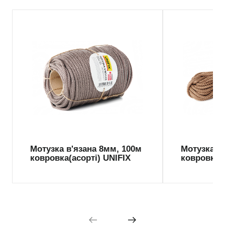
Мотузка в'язана 8мм, 100м
Мотузка в
ковровка(асорті) UNIFIX
ковровка 