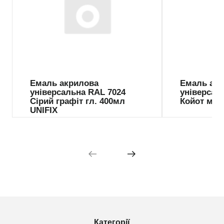
Емаль акрилова
Емаль ак
універсальна RAL 7024
універсал
Сірий графіт гл. 400мл
Койот мат
UNIFIX
Категорії