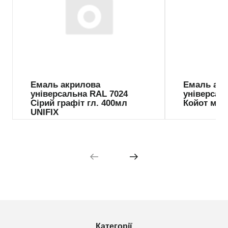
Емаль акрилова
Емаль ак
універсальна RAL 7024
універсал
Сірий графіт гл. 400мл
Койот мат
UNIFIX
Категорії