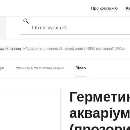
Про компанію
Ка
ки силіконові
Герметик силіконовий акваріумний UNIFIX (прозорий) 280мл
ція
Упаковка та призначення
Відео
Гермети
акваріум
(прозор