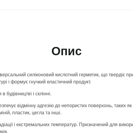
Опис
ерсальний силіконовий кислотний герметик, що твердіє при
урі і формує гнучкий еластичний продукт.
в будівництві і склінні.
езпечує відмінну адгезію до непористих поверхонь, таких як
ній, пластик, цегла та інші.
радіації і екстремальних температур. Призначений для викор
ків.