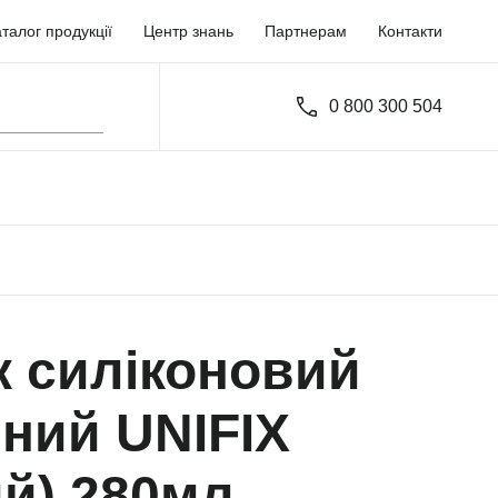
талог продукції
Центр знань
Партнерам
Контакти
0 800 300 504
к силіконовий
ний UNIFIX
ий) 280мл