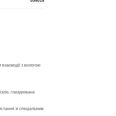
054014
 взаємодії з вологою
 скло, глазурована
истання зі спеціальним