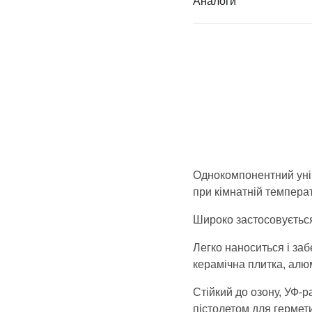
Аналоги
Однокомпонентний унів
при кімнатній температ
Широко застосовується 
Легко наноситься і заб
керамічна плитка, алюмі
Стійкий до озону, УФ-
пістолетом для гермети