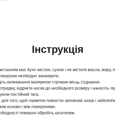
Інструкція
станням має бути чистою, сухою і не містити масла, жиру, п
 поверхню необхідно знежирити.
діть оклеювання малярною стрічкою місць з’єднання.
ртриджу, відріжте носик до необхідного розміру і наносіть ге
уючи постійний тиск.
 для того, щоб герметик повністю заповнив зазор і забезпеч
ом основи і між поверхнями.
обхідності поверхні обробіть шпателем.