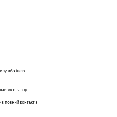
илу або інею.
рметик в зазор
ив повний контакт з