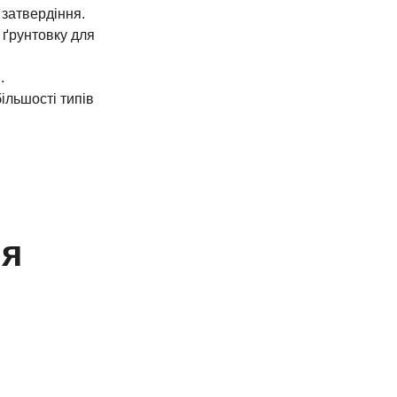
 затвердіння.
 ґрунтовку для
.
ільшості типів
ня