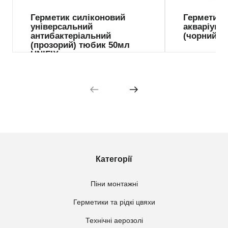
Герметик силіконовий
Герметик 
універсальний
акваріумн
антибактеріальний
(чорний) 
(прозорий) тюбик 50мл
UNIFIX
Категорії
Піни монтажні
Герметики та рідкі цвяхи
Технічні аерозолі