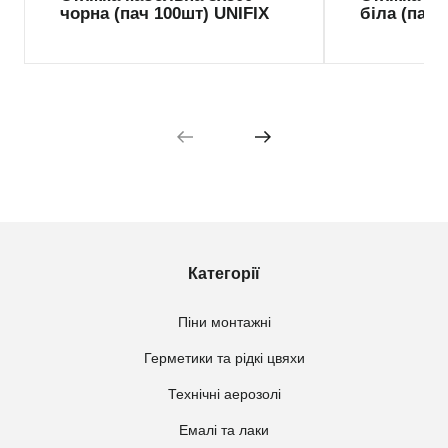
чорна (пач 100шт) UNIFIX
біла (пач 
Категорії
Піни монтажні
Герметики та рідкі цвяхи
Технічні аерозолі
Емалі та лаки