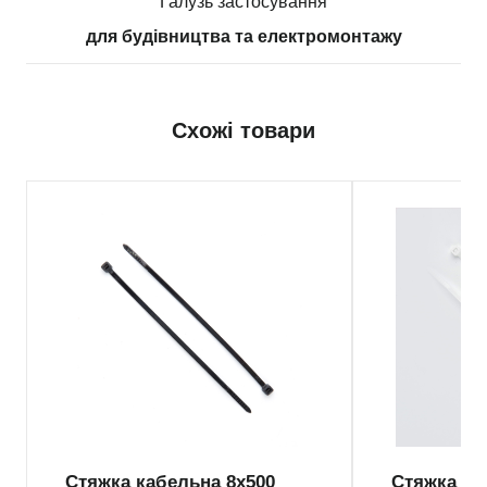
Галузь застосування
для будівництва та електромонтажу
Схожі товари
Стяжка кабельна 8х500
Стяжка ка