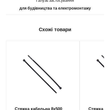
Галузь застосування
для будівництва та електромонтажу
Схожі товари
Стяжка кабельна 8х500
Стяжка ка