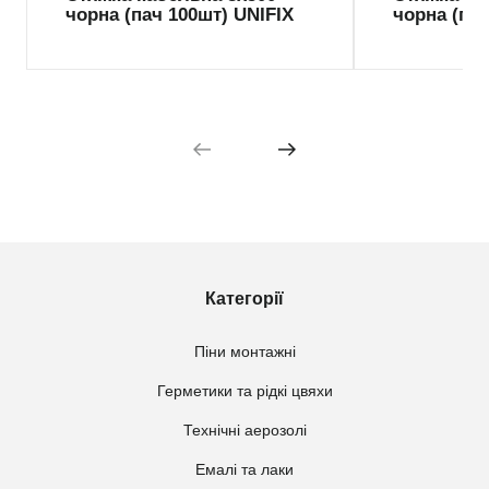
чорна (пач 100шт) UNIFIX
чорна (пач
Категорії
Піни монтажні
Герметики та рідкі цвяхи
Технічні аерозолі
Емалі та лаки