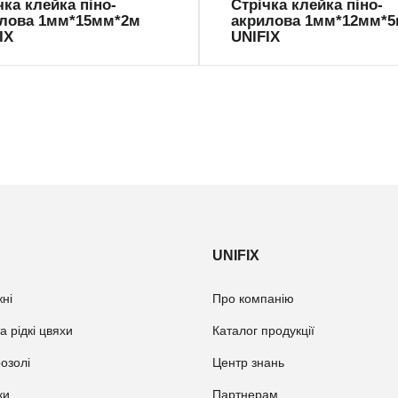
чка клейка піно-
Стрічка клейка піно-
лова 1мм*15мм*2м
акрилова 1мм*12мм*
IX
UNIFIX
UNIFIX
ні
Про компанію
а рідкі цвяхи
Каталог продукції
розолі
Центр знань
ки
Партнерам