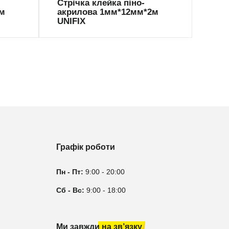
Стрічка клейка піно-
Стрі
5м
акрилова 1мм*12мм*2м
акр
UNIFIX
UNI
Графік роботи
Пн - Пт:
9:00 - 20:00
Сб - Вс:
9:00 - 18:00
Ми завжди на зв’язку