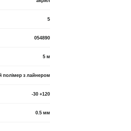
акрил
5
054890
5 м
й полімер з лайнером
-30 +120
0.5 мм