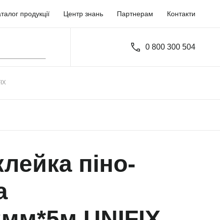
талог продукції
Центр знань
Партнерам
Контакти
0 800 300 504
IX
клейка піно-
а
2мм*5м UNIFIX