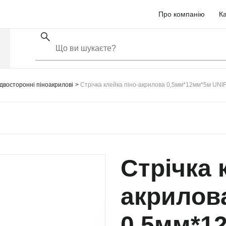
Про компанію
Ка
 двосторонні піноакрилові
Стрічка клейка піно-акрилова 0,5мм*12мм*5м UNIF
Стрічка 
акрилов
0,5мм*1