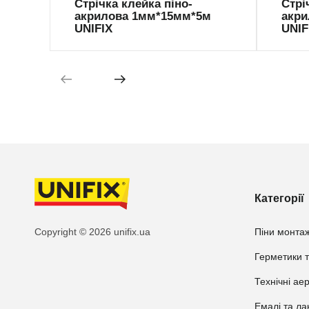
Стрічка клейка піно-
Стрі
акрилова 1мм*15мм*5м
акри
UNIFIX
UNIF
Категорії
Copyright © 2026 unifix.ua
Піни монтаж
Герметики т
Технічні ае
Емалі та ла