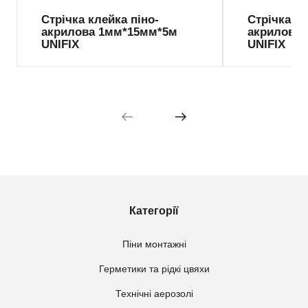
Стрічка клейка піно-
Стрічка кл
акрилова 1мм*15мм*5м
акрилова
UNIFIX
UNIFIX
Категорії
Піни монтажні
Герметики та рідкі цвяхи
Технічні аерозолі