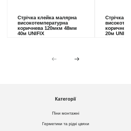
Стрічка клейка малярна
Стрічка к
високотемпературна
високотем
коричнева 120мкм 48мм
коричнева
40м UNIFIX
20м UNIFI
Категорії
Піни монтажні
Герметики та рідкі цвяхи