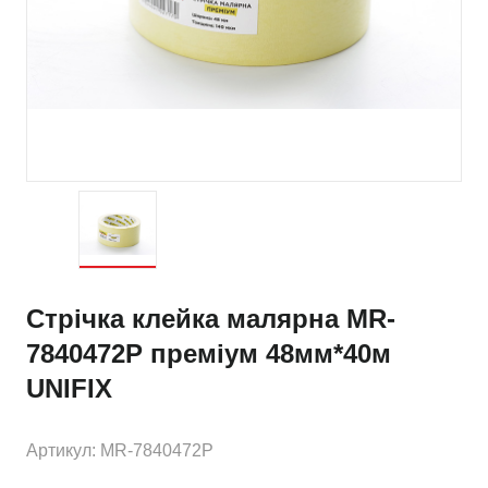
Стрічка клейка малярна MR-
7840472P преміум 48мм*40м
UNIFIX
Артикул: MR-7840472P