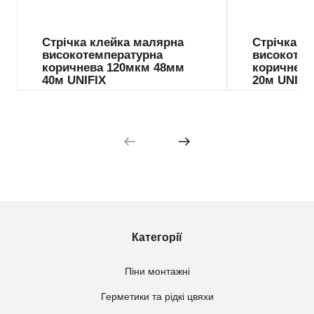
Стрічка клейка малярна
Стрічка к
високотемпературна
високотем
коричнева 120мкм 48мм
коричнева
40м UNIFIX
20м UNIFI
Категорії
Піни монтажні
Герметики та рідкі цвяхи