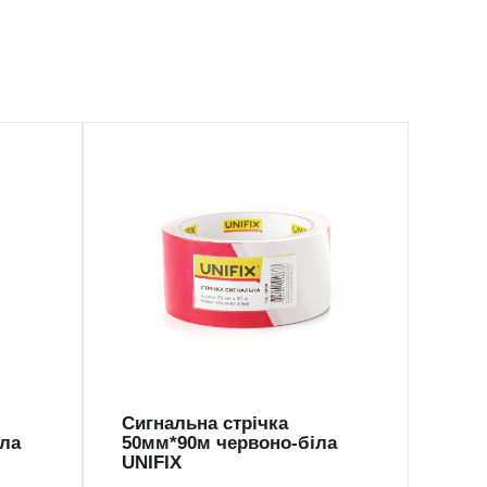
SGL-5090
SG
Сигнальна стрічка
Сигн
іла
50мм*90м червоно-біла
50м
UNIFIX
UNI