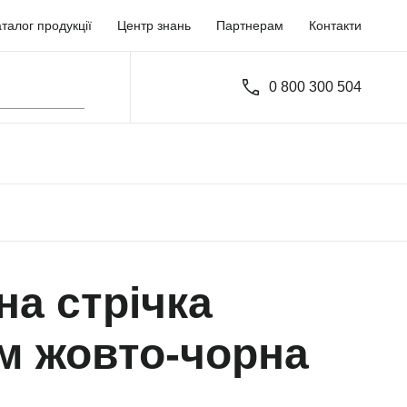
талог продукції
Центр знань
Партнерам
Контакти
0 800 300 504
а стрічка
м жовто-чорна