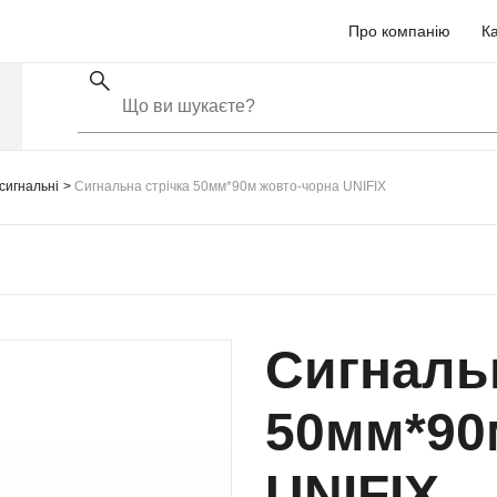
Про компанію
Ка
 сигнальні
Сигнальна стрічка 50мм*90м жовто-чорна UNIFIX
Сигнальн
50мм*90
UNIFIX