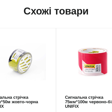
Схожі товари
-5050YG
SGL-75100
альна стрічка
Сигнальна стрічка
*50м жовто-чорна
75мм*100м червоно-б
IX
UNIFIX