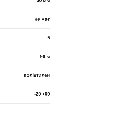
50 мм
не має
5
90 м
поліетилен
-20 +60