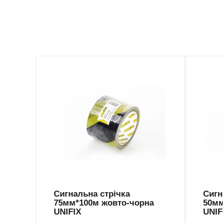
SGL-75100YG
SGL
Сигнальна стрічка
Сигн
75мм*100м жовто-чорна
50мм
UNIFIX
UNIF