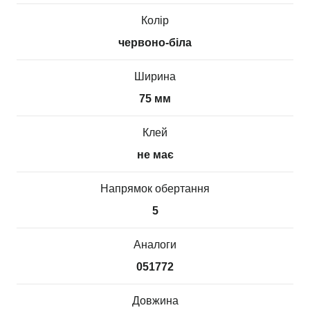
Колір
червоно-біла
Ширина
75 мм
Клей
не має
Напрямок обертання
5
Аналоги
051772
Довжина