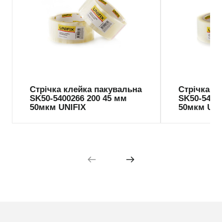
Стрічка клейка пакувальна
Стрічка к
SK50-5400266 200 45 мм
SK50-5400
50мкм UNIFIX
50мкм UNI