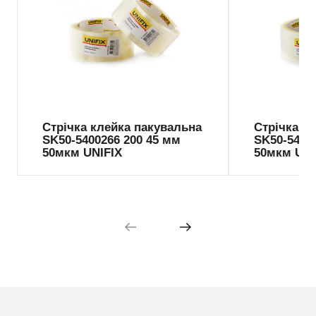
Стрічка клейка пакувальна
Стрічка к
SK50-5400266 200 45 мм
SK50-5400
50мкм UNIFIX
50мкм UNI