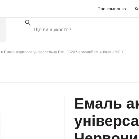
Про компанію
Ка
Емаль акрилова універсальна RAL 3020 Червоний гл. 400мл UNIFIX
Емаль а
універс
Червони