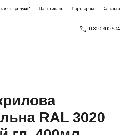
талог продукції
Центр знань
Партнерам
Контакти
0 800 300 504
крилова
альна RAL 3020
й гл. 400мл