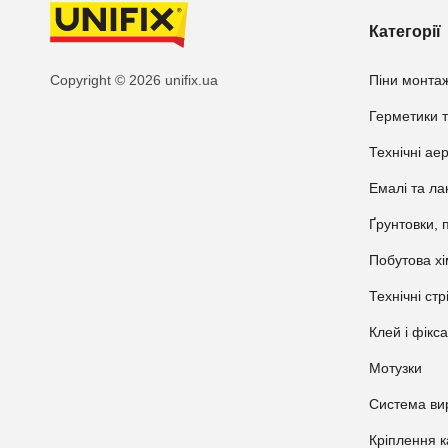
Категорії
Copyright © 2026 unifix.ua
Піни монтаж
Герметики т
Технічні ае
Емалі та ла
Ґрунтовки, 
Побутова хі
Технічні стр
Клей і фікс
Мотузки
Система ви
Кріплення 