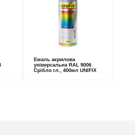
941035
94
Емаль акрилова
Ема
8
універсальна RAL 9006
уні
Срібло гл., 400мл UNIFIX
Золо