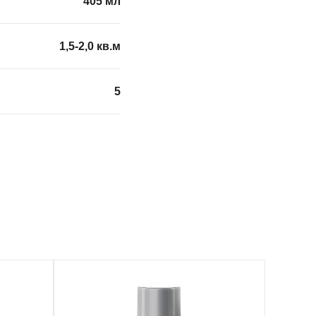
405 мл
1,5-2,0 кв.м
5