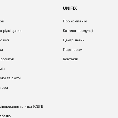
UNIFIX
ні
Про компанію
а рідкі цвяхи
Каталог продукції
розолі
Центр знань
ки
Партнерам
пропитки
Контакти
мія
ічки та скотчі
атори
рівнювання плитки (СВП)
кабелю