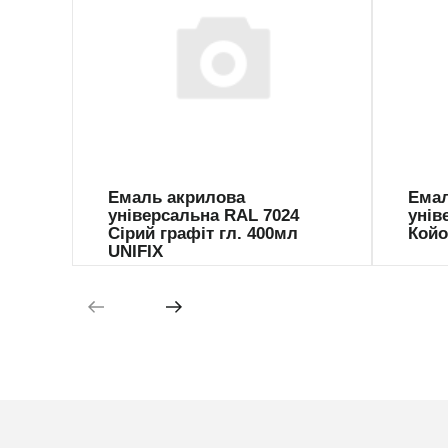
941048
941
Емаль акрилова
Емал
універсальна RAL 7024
унів
Сірий графіт гл. 400мл
Койо
UNIFIX