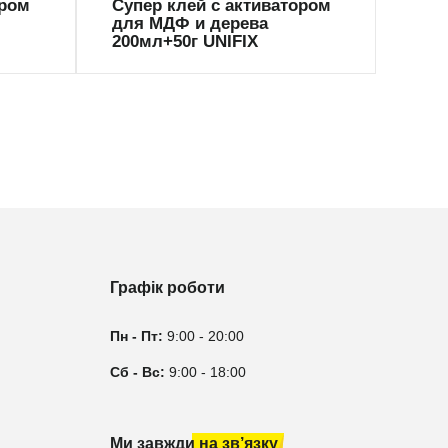
ором
Супер клей с активатором
Супе
для МДФ и дерева
UNI
200мл+50г UNIFIX
Графік роботи
Пн - Пт:
9:00 - 20:00
Сб - Вс:
9:00 - 18:00
Ми завжди на зв’язку