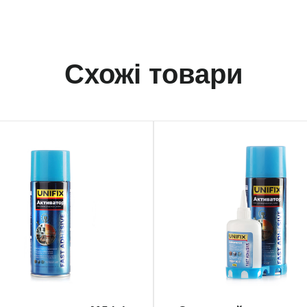
Схожі товари
033
940034