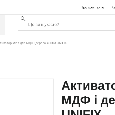
Про компанію
Ка
тиватор клея для МДФ і дерева 400мл UNIFIX
Активат
МДФ і д
UNIFIX