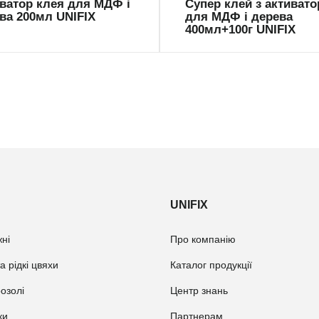
ватор клея для МДФ і
Супер клей з активат
ва 200мл UNIFIX
для МДФ і дерева
400мл+100г UNIFIX
UNIFIX
ні
Про компанію
а рідкі цвяхи
Каталог продукції
розолі
Центр знань
ки
Партнерам