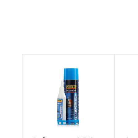
940041
940