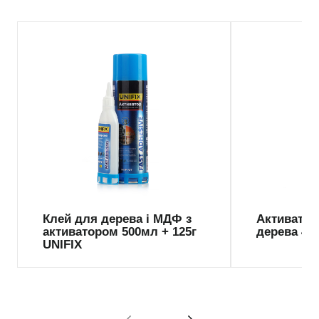
Клей для дерева і МДФ з
Активатор
активатором 500мл + 125г
дерева 40
UNIFIX