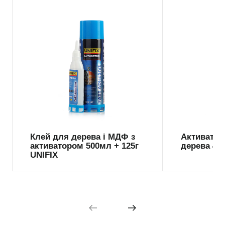
Клей для дерева і МДФ з
Активатор
активатором 500мл + 125г
дерева 40
UNIFIX