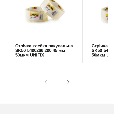
Стрічка клейка пакувальна
Стрічка к
SK50-5400266 200 45 мм
SK50-5400
50мкм UNIFIX
50мкм UNI