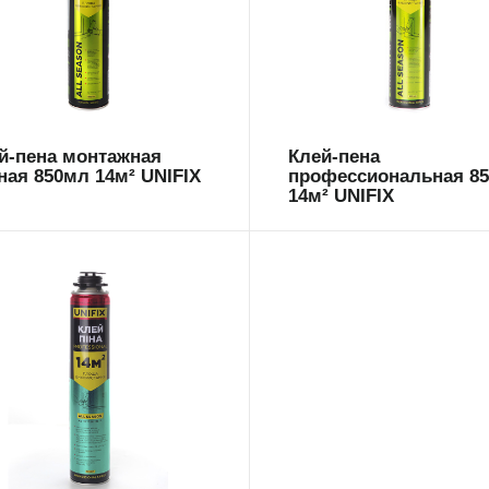
есезонна
всесезонна
й-пена монтажная
Клей-пена
ная 850мл 14м² UNIFIX
профессиональная 8
14м² UNIFIX
1230
есезонна