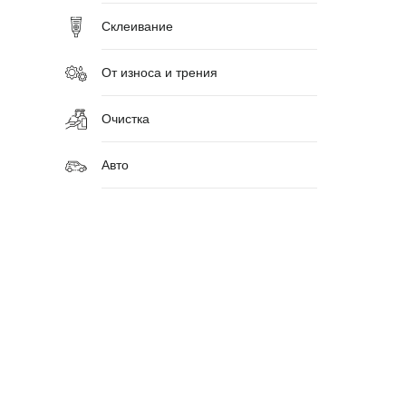
Склеивание
От износа и трения
Очистка
Авто