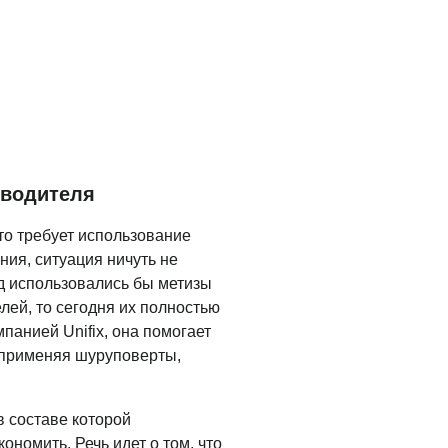
зводителя
то требует использование
ния, ситуация ничуть не
ад использовались бы метизы
ей, то сегодня их полностью
анией Unifix, она помогает
е применяя шуруповерты,
в составе которой
ономить. Речь идет о том, что