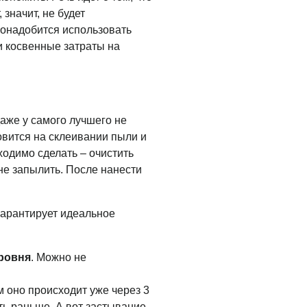
значит, не будет
понадобится использовать
и косвенные затраты на
аже у самого лучшего не
овится на склеивании пыли и
ходимо сделать – очистить
 не запылить. После нанести
 гарантирует идеальное
уровня
. Можно не
м оно происходит уже через 3
ть раньше. А вот застывание