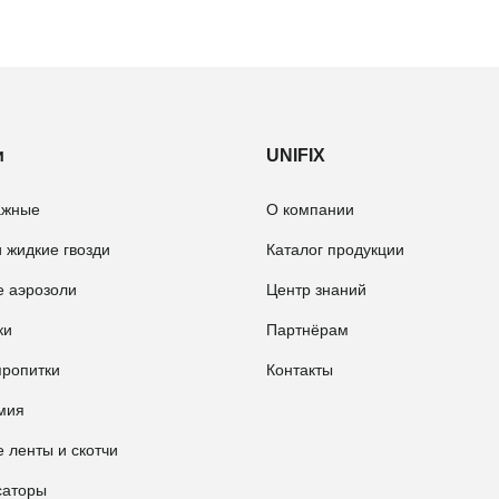
и
UNIFIX
ажные
О компании
 жидкие гвозди
Каталог продукции
е аэрозоли
Центр знаний
ки
Партнёрам
пропитки
Контакты
мия
 ленты и скотчи
саторы