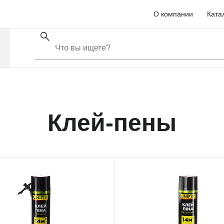
О компании
Ката
Клей-пены
1282
951281