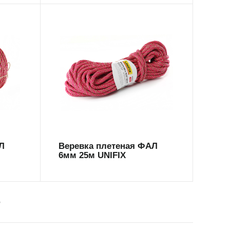
699590
Л
Веревка плетеная ФАЛ
6мм 25м UNIFIX
е