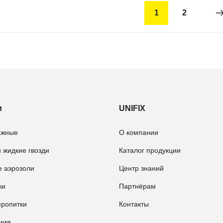
1
2
и
UNIFIX
ажные
О компании
 жидкие гвозди
Каталог продукции
е аэрозоли
Центр знаний
ки
Партнёрам
пропитки
Контакты
мия