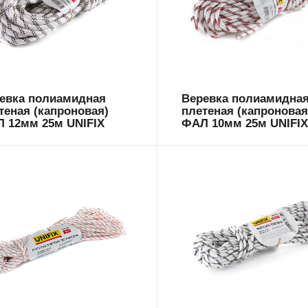
9609
699608
евка полиамидная
Веревка полиамидна
теная (капроновая)
плетеная (капроновая
 12мм 25м UNIFIX
ФАЛ 10мм 25м UNIFI
9606
699597