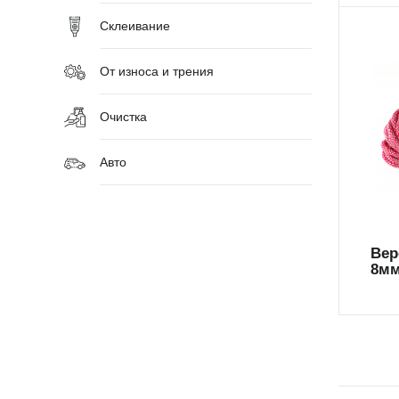
Склеивание
От износа и трения
Очистка
69
Авто
Вер
8мм