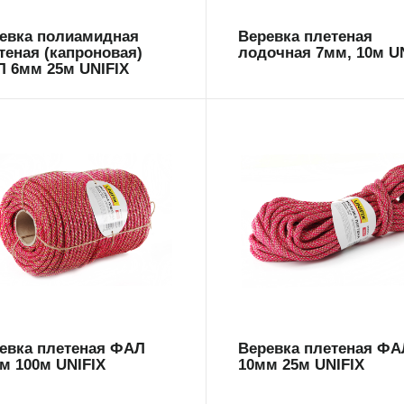
евка полиамидная
Веревка плетеная
теная (капроновая)
лодочная 7мм, 10м U
 6мм 25м UNIFIX
9595
699594
евка плетеная ФАЛ
Веревка плетеная ФА
м 100м UNIFIX
10мм 25м UNIFIX