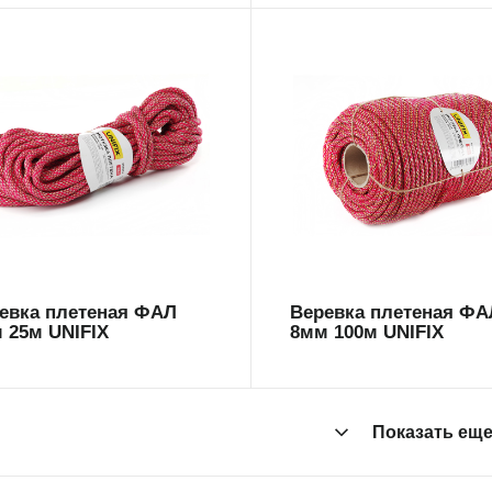
9592
699591
евка плетеная ФАЛ
Веревка плетеная ФА
 25м UNIFIX
8мм 100м UNIFIX
Показать ещ