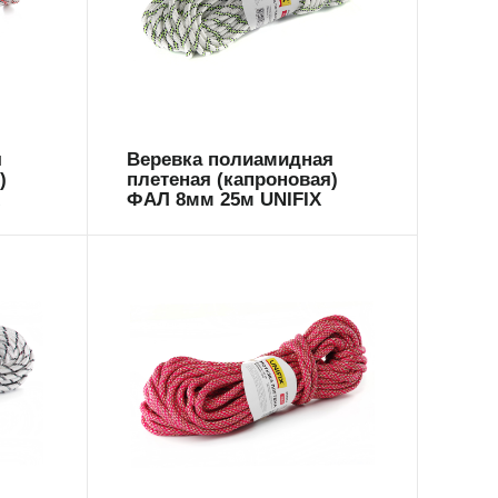
699607
я
Веревка полиамидная
)
плетеная (капроновая)
X
ФАЛ 8мм 25м UNIFIX
699596