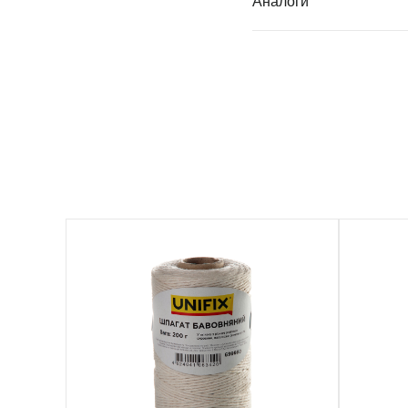
Аналоги
699660
699