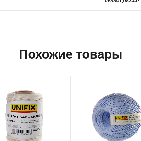
083341,083342
Похожие товары
659
699658