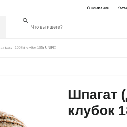
О компании
Ката
ат (джут 100%) клубок 185г UNIFIX
Шпагат 
клубок 1