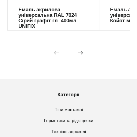
Емаль акрилова
Емаль ак
універсальна RAL 7024
універсал
Сірий графіт гл. 400мл
Койот мат
UNIFIX
Категорії
Піни монтажні
Герметики та рідкі цвяхи
Технічні аерозолі