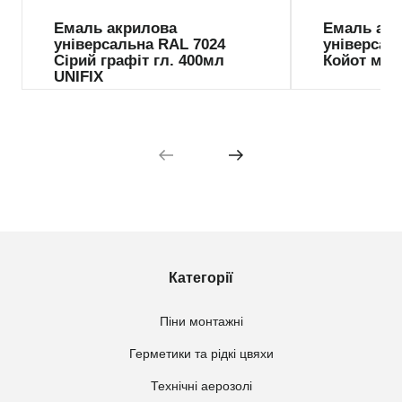
Емаль акрилова
Емаль ак
універсальна RAL 7024
універсал
Сірий графіт гл. 400мл
Койот мат
UNIFIX
Категорії
Піни монтажні
Герметики та рідкі цвяхи
Технічні аерозолі