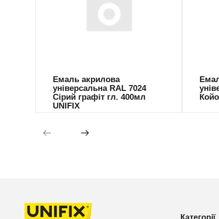
941048
941
Емаль акрилова
Емал
універсальна RAL 7024
унів
Сірий графіт гл. 400мл
Койо
UNIFIX
Категорії