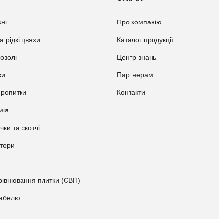
ні
Про компанію
а рідкі цвяхи
Каталог продукції
розолі
Центр знань
ки
Партнерам
пропитки
Контакти
мія
ічки та скотчі
атори
рівнювання плитки (СВП)
кабелю