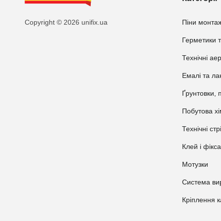
Copyright © 2026 unifix.ua
Піни монтаж
Герметики т
Технічні ае
Емалі та ла
Ґрунтовки, 
Побутова хі
Технічні стр
Клей і фікс
Мотузки
Система ви
Кріплення 