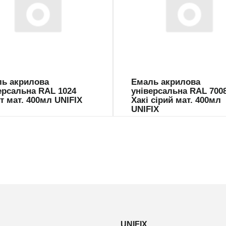
047
941046
ь акрилова
Емаль акрилова
ерсальна RAL 1024
універсальна RAL 700
т мат. 400мл UNIFIX
Хакі сірий мат. 400мл
UNIFIX
UNIFIX