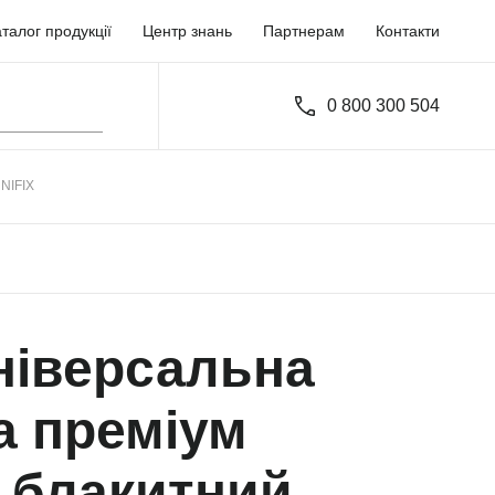
талог продукції
Центр знань
Партнерам
Контакти
0 800 300 504
NIFIX
ніверсальна
а преміум
 блакитний