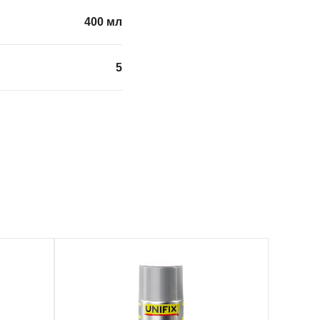
400 мл
5