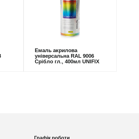
941035
94
Емаль акрилова
Ема
8
універсальна RAL 9006
уні
Срібло гл., 400мл UNIFIX
Золо
Графік роботи