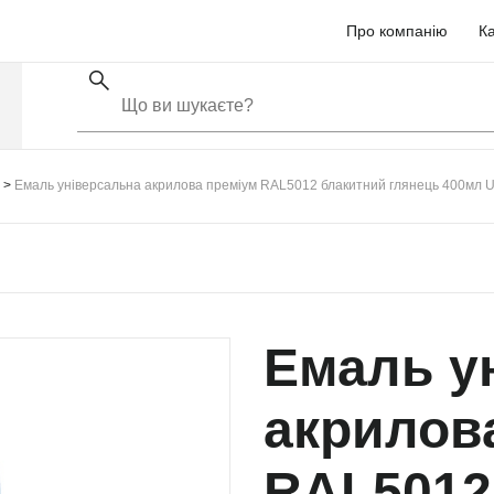
Про компанію
Ка
Емаль універсальна акрилова преміум RAL5012 блакитний глянець 400мл U
Емаль у
акрилов
RAL5012