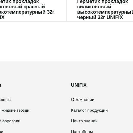
етик прокладок
Герметик прокладок
иконовый красный
силиконовый
котемпературный 32г
высокотемпературны
IX
черный 32г UNIFIX
и
UNIFIX
ажные
О компании
 жидкие гвозди
Каталог продукции
е аэрозоли
Центр знаний
ки
Партнёрам