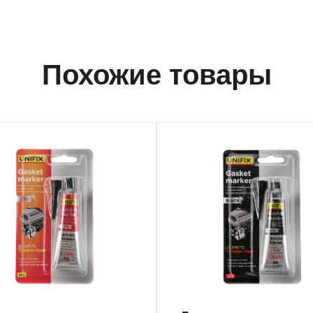
Похожие товары
039
940038