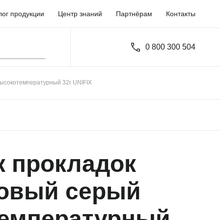
лог продукции
Центр знаний
Партнёрам
Контакты
0 800 300 504
высокотемпературный 32г UNIFIX
к прокладок
овый серый
емпературный