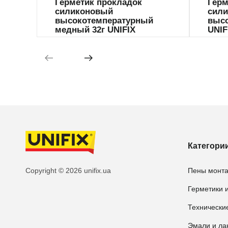
Герметик прокладок
Герм
силиконовый
сил
высокотемпературный
высо
медный 32г UNIFIX
UNIF
Категори
Copyright © 2026 unifix.ua
Пены монт
Герметики и
Технически
Эмали и ла