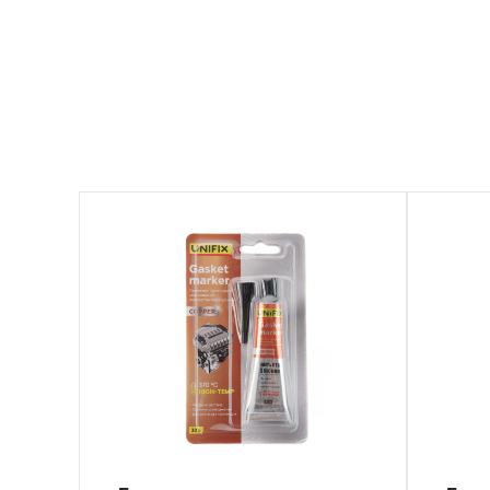
940040
940